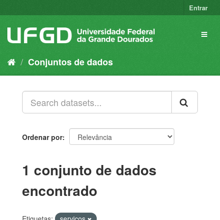
Pular
Entrar
para
o
Toggl
conteúdo
naviga
Conjuntos de dados
Ordenar por
1 conjunto de dados
encontrado
Etiquetas:
serviços