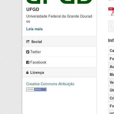
UFGD
Universidade Federal da Grande Dourad
os
Leia mais
In
Social
C
Twitter
Fo
Facebook
Au
Licença
Ma
Ve
Creative Commons Atribuição
Úl
Cr
Fr
V