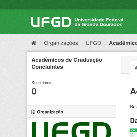
Pular
para
o
conteúdo
Organizações
UFGD
Acadêmico
Acadêmicos de Graduação
Concluintes
Seguidores
0
A
Rel
Organização
Da