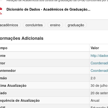
Dicionário de Dados - Acadêmicos de Graduação...
acadêmicos
concluintes
ensino
graduação
formações Adicionais
ampo
Valor
nte
http://dado
tor
Coordenad
ntenedor
Coordenad
rsão
2.0
tima Atualização
30 de julh
iado
20 de sete
equência de Atualização
Anual
CGE
Educação S