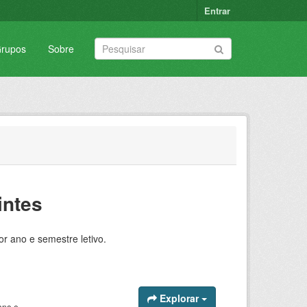
Entrar
rupos
Sobre
intes
 ano e semestre letivo.
Explorar
no e...