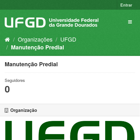
Pular
Entrar
para
o
Toggl
conteúdo
naviga
Organizações
UFGD
Manutenção Predial
Manutenção Predial
Seguidores
0
Organização