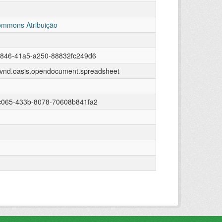
ommons Atribuição
6846-41a5-a250-88832fc249d6
n/vnd.oasis.opendocument.spreadsheet
c065-433b-8078-70608b841fa2