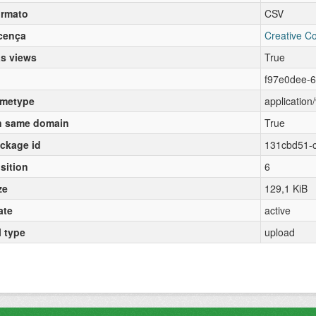
rmato
CSV
cença
Creative C
s views
True
f97e0dee-
metype
applicatio
 same domain
True
ckage id
131cbd51-
sition
6
ze
129,1 KiB
ate
active
l type
upload