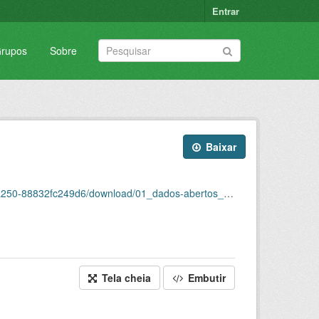
Entrar
rupos
Sobre
Baixar
249d6/download/01_dados-abertos_jan-a-dez-2024.ods
Tela cheia
Embutir