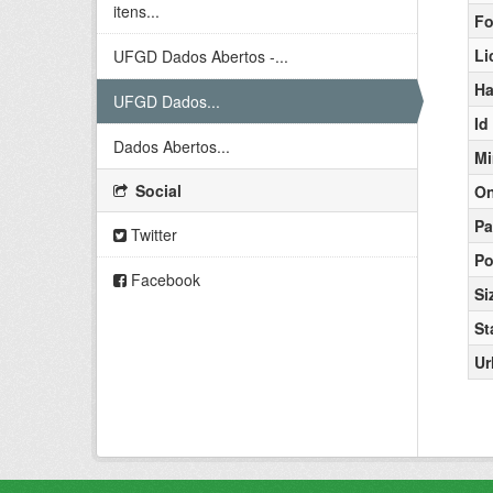
itens...
Fo
Li
UFGD Dados Abertos -...
Ha
UFGD Dados...
Id
Dados Abertos...
Mi
Social
On
Pa
Twitter
Po
Facebook
Si
St
Ur