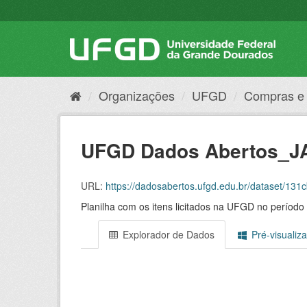
Pular
para
o
conteúdo
Organizações
UFGD
Compras e 
UFGD Dados Abertos_JA
URL:
https://dadosabertos.ufgd.edu.br/dataset/131cb
Planilha com os itens licitados na UFGD no períod
Explorador de Dados
Pré-visualiz