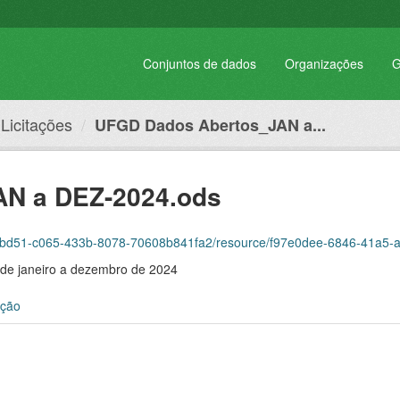
Conjuntos de dados
Organizações
G
Licitações
UFGD Dados Abertos_JAN a...
N a DEZ-2024.ods
d51-c065-433b-8078-70608b841fa2/resource/f97e0dee-6846-41a5-a250-88832fc
o de janeiro a dezembro de 2024
ação